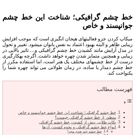
خط چشم گرافیکی‌؛ شناخت این خط چشم
جوان‎پسند و خاص
میکاپ کردن جزو فعالیت‎های هیجان انگیزی است که موجب افزایش
زیبایی ظاهر و البته بهبود اعتماد به نفس بانوان می‏شود. تغییر و تحول
در مدل آرایش مانند کشیدن خط چشم گرافیکی و… تاثیر بالایی در
زیبایی و همچنین متمایز شدن چهره خواهد داشت. اگرچه به‏کارگیری
درست از خط چشم‏های مختلف یک هنر است، اما استفاده مکرر از
خط چشم دم‏دار یا ساده، در زمان طولانی می تواند چهره شما را
یکنواخت کند.
فهرست مطالب
خط چشم گرافیکی‌؛ شناخت این خط چشم جوان‎پسند و خاص
منظور از خط چشم گرافیکی چیست؟
نکات طلایی پیش از کشیدن خط چشم گرا‎فیکی‎
انواع خط چشم گرا‎فیکی و نحوه کشیدن آن‌ها
خط چشم چند بعدی مجزا