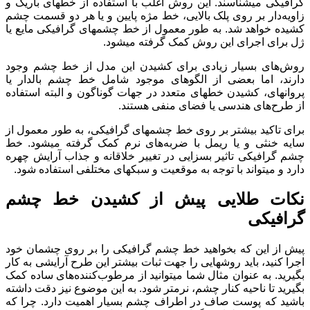
گرافیکی می‎شناسند. این روش اغلب با استفاده از خط‏‎های باریک و
زاویه‌دار بر روی پلک بالایی، خط مژه‌ پایین و یا هر دو قسمت چشم
کشیده خواهد شد. به طور معمول از خط چشم‏های گرافیکی مایع یا
ژل برای اجرای این روش کمک گرفته می‎شود.
روش‌های بسیار زیادی برای کشیدن این مدل از خط چشم وجود
دارند، اما بعضی از الگوهای موجود شامل خط چشم بال‏دار یا
پروانه‏ای، کشیدن خط‎های متعدد در جهات گوناگون و البته استفاده
از طرح‌های هندسی یا فضای منفی هستند.
برای تاکید بیشتر بر روی خط چشم‏های گرافیکی، به طور معمول از
سایه خنثی و یا ریمل با ضربه‌های نرم کمک گرفته می‎شود. خط
چشم گرافیکی تاثیر بسزایی در تغییر خلاقانه و جذاب آرایش چهره
دارد و می‏تواند با توجه به موقعیت و سبک‏های مختلفی استفاده شود.
نکات طلایی پیش از کشیدن خط چشم
گرا‎فیکی‎
پیش از این ‌که بخواهید خط چشم گرافیکی را بر روی چشمان خود
اجرا کنید، باید روش‏هایی را جهت ثبات بیشتر این طرح آرایشی به کار
بگیرید. به عنوان مثال شما می‎توانید از مرطوب‌کننده‌های ساده کمک
بگیرید تا ناحیه کنار چشم، نرم‏تر شود. به این موضوع نیز دقت داشته
باشید که پوست صاف در اطراف چشم بسیار اهمیت دارد. چرا که