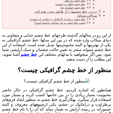
خط چشم دم ماهی
خط چشم بال‎های درخشنده
خط چشم خطوط جدا
برترین خط چشم‏ها را از هایلند بیوتی تهیه کنید
سوالات متداول
خط چشم پروانه ای گرافیکی را چگونه باید کشید؟
قیمت خط چشم به چه عواملی وابسته است؟
از این رو در سال‏های گذشته طرح‎های خط چشم جذابی و متفاوتی به
دنیای میکاپ وارد شده که در بین این مدل‏ها، خط چشم گرافیکی به
یکی از بهترین‏‎‎ها و البته محبوب‎ترین‏ها تبدیل شده است. استفاده از این
خط چشم می‏‎تواند منجر به تغییر حالت چشمان و سبک آرایشی شما
شود. پس اگر می‏‎خواهید با مدل‎های مختلف این
خط چشم
آشنا شوید،
این مطلب را از دست ندهید.
منظور از خط چشم گرافیکی چیست؟
همانطور که اشاره کردیم، خط چشم گرافیکی در حال حاضر
محبوبیت بسیار زیادی را در بین خانم‏ها کسب کرده و بسیار مورد
استفاده قرار می‎گیرد. به‏کارگیری خط چشم به منظور ایجاد فرم‌های
پرطراوت و دراماتیک در چشم، یکی ازشیوه‏‎های معروف و البته
جسورانه در زمینه‌ آرایش به شمار می‏آید که آن را با نام خط چشم