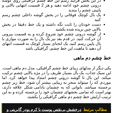
در این بخش فرآیند رسم این خط چشم گرافیکی روی گوشه
درونی چشم خود ادامه دهید و هر 2 قسمت انتهایی بالایی و
پایینی چشم را ببندید
یک بال کوچک فوقانی را در بخش گوشه داخلی چشم رسم
کنید
دست خودتان را ثابت نگه داشته و یک خط دقیقا در بخش
بالایی چین بریده شده بکشید
از گوشه درونی چشم خود شروع کرده و به قسمت بیرونی
آن حرکت کنید. در قدم بعد نیز یک بال را به صورت موازی با
بال پایین رسم کنید. یک انحنای بسیار کوچک به قسمت انتهای
آن دهید تا ماهیت این خط چشم، گرافیکی باشد
خط چشم دم ماهی
یکی دیگر از مدل‏‎های زیبای خط چشم گرافیکی، مدل دم ماهی است.
این سبک جذاب، یک بال بسیار ظریف را در مژه بالایی چشم ترکیب
می‏کند. این بال تا گوشه درونی چشم امتداد پیدا خواهد کرد. اما
موردی که را می‎تواند منجر به زیبایی بیشتر آن شود، خط زیر چشم
برجسته می‏باشد. بانوانی که به چشمان بادامی شکل علاقه دارند،
بهتر است که تمامی بخش‏های چشمان خود را برجسته کرده و به این
ترتیب آرایش خط چشم دم ماهی گرافیکی را بکشند.
مطالب مرتبط
درخشش بی‌نقص پوست با کرم پودر گابرینی و