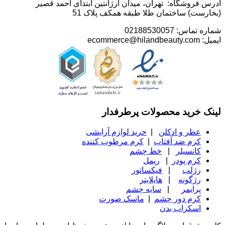
آدرس فروشگاه: تهران، میدان آرژانتین ابتدای احمد قصیر
(بخارست) ساختمان طلا طبقه همکف پلاک 51
شماره تماس: 02188530057
ایمیل: ecommerce@hilandbeauty.com
لینک خرید محصولات پرطرفدار
عطر و ادکلن
|
خرید لوازم آرایشی
کرم ضد آفتاب
|
کرم مرطوب کننده
کانسیلر
|
خط چشم
کرم پودر
|
ریمل
رژلب
|
فیکساتور
رژگونه
|
هایلایتر
پرایمر
|
سایه چشم
کرم دور چشم
|
ماسک صورت
اسکراب بدن