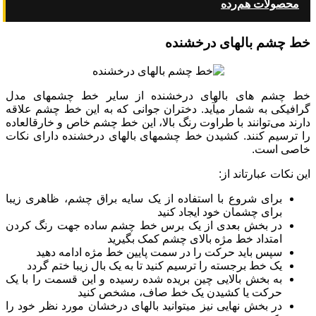
محصولات هم‌رده
خط چشم بال‎های درخشنده
خط چشم‏ های بال‏های درخشنده از سایر خط ‎چشم‏های مدل
گرافیکی به شمار می‏آید. دختران جوانی که به این خط چشم علاقه
دارند می‌توانند با طراوت رنگ بالا، این خط چشم خاص و خارق‏العاده
را ترسیم کنند. کشیدن خط چشم‏های بال‏های درخشنده دارای نکات
خاصی است.
این نکات عبارت‎اند از:
برای شروع با استفاده از یک سایه براق چشم، ظاهری زیبا
برای چشمان خود ایجاد کنید
در بخش بعدی از یک برس خط چشم ساده جهت رنگ کردن
امتداد خط مژه بالای چشم کمک بگیرید
سپس باید حرکت را در سمت پایین خط مژه ادامه دهید
یک خط برجسته را ترسیم کنید تا به یک بال زیبا ختم گردد
به بخش بالایی چین بریده شده رسیده و این قسمت را با یک
حرکت یا کشیدن یک خط صاف، مشخص کنید
در بخش نهایی نیز می‏توانید بال‏های درخشان مورد نظر خود را