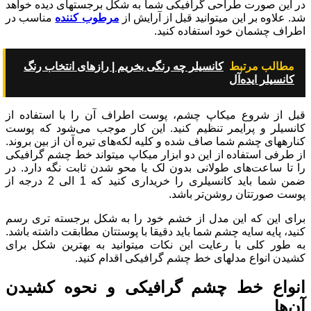
در این صورت طراحی گرافیکی شما به شکل برجسته‎ای دیده خواهد
شد. علاوه بر این می‎توانید قبل از آرایش از
مرطوب‎ کننده
مناسب در
اطراف چشمان خود استفاده کنید.
مطالب مرتبط
کانسیلر چه رنگی بخریم | رازهای انتخاب رنگ
کانسیلر ایده‌آل
قبل از شروع میکاپ چشم، پوست اطراف آن را با استفاده از
کانسیلر و پرایمر تنظیم کنید. این کار موجب می‌شود که پوست
کناره‏های چشم شما صاف شده و کلیه لکه‌های تیره آن از بین بروند.
از طرفی استفاده از این دو ابزار میکاپ می‎تواند خط چشم گرافیکی
را تا ساعت‌های طولانی بدون لک یا محو شدن ثابت نگه دارد. در
ضمن شما باید کانسیلری را خریداری کنید که 1 الی 2 درجه از
پوست صورتتان روشن‌تر باشد.
برای این که این مدل از خشم خود را به شکل برجسته ‎تری رسم
کنید، پایه سایه چشم شما باید دقیقا با پوستتان مطابقت داشته باشد.
به طور کلی با رعایت این نکات می‏توانید به بهترین شکل برای
کشیدن انواع مدل‎های خط چشم گرافیکی اقدام کنید.
انواع خط چشم گرا‎فیکی و نحوه کشیدن
آن‌ها